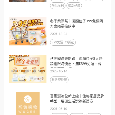
降低摩擦
臉部乾癢
冬季柔淨祭｜潔顏佳子399免運四
方案限量搶購中！
2025-12-24
399免運_43折起
秋冬寵愛祭開跑｜潔顏佳子8大熱
銷組限時優惠・滿$399免運・會
員價再享88折
2025-10-14
秋冬寵愛祭
吾集選物全新上線｜佳格家居品牌
轉型，展開生活選物新篇章！
2025-06-10