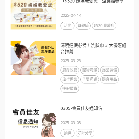
「$520 媽媽我愛您」溫馨抽奬季
2025-04-14
活動
母親節
$520 我愛您
清明連假必備！洗臉巾 3 大優惠組
合推薦
2025-03-25
廚房餐廳
寵物清潔
露營裝備
旅行備品
母嬰照護
隨身用品
連假備貨
0305-會員佳友通知信
2025-03-05
抽獎
好評分享