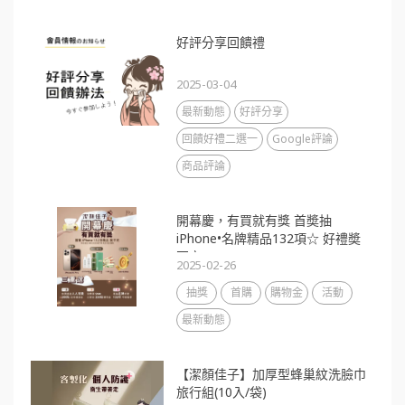
好評分享回饋禮
2025-03-04
最新動態
好評分享
回饋好禮二選一
Google評論
商品評論
開幕慶，有買就有獎 首奬抽
iPhone•名牌精品132項☆ 好禮奬
不完
2025-02-26
抽獎
首購
購物金
活動
最新動態
【潔顏佳子】加厚型蜂巢紋洗臉巾
旅行組(10入/袋)