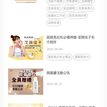
洗臉巾推薦
吾集選物
品牌轉型
佳格家居
家居選物
吾集棉柔巾
無螺絲工作桌
居家收納好物
品牌故事
路跑馬拉松必備神器-潔顏佳子毛
巾相伴
2025-06-06
路跑馬拉松必備品
運動隨身巾
開幕慶活動公告
2025-05-21