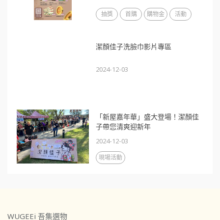
抽獎
首購
購物金
活動
潔顏佳子洗臉巾影片專區
2024-12-03
「新屋嘉年華」盛大登場！潔顏佳
子帶您清爽迎新年
2024-12-03
現場活動
WUGEEi 吾集選物