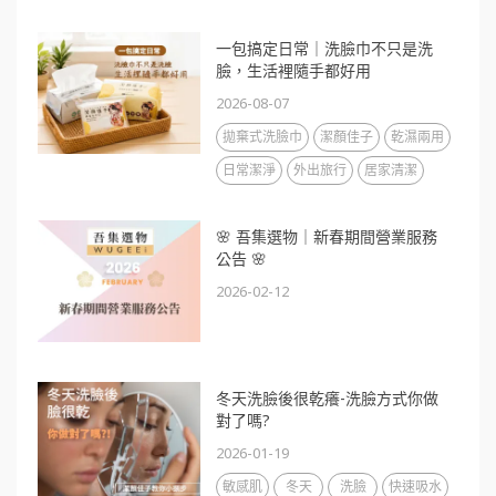
一包搞定日常｜洗臉巾不只是洗
臉，生活裡隨手都好用
2026-08-07
拋棄式洗臉巾
潔顏佳子
乾濕兩用
日常潔淨
外出旅行
居家清潔
🌸 吾集選物｜新春期間營業服務
公告 🌸
2026-02-12
冬天洗臉後很乾癢-洗臉方式你做
對了嗎?
2026-01-19
敏感肌
冬天
洗臉
快速吸水