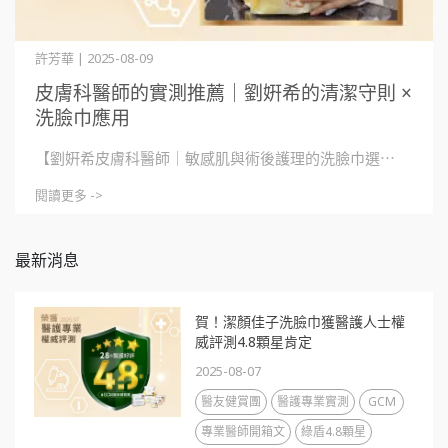
許芳華 | 2025-08-09
皮膚科醫師的實測推薦｜劉姸希的清潔守則 ×
洗臉巾應用
【劉姸希皮膚科醫師｜敏感肌與術後護理的洗臉巾選⋯
閱讀更多 ->
最新消息
賀！潔顏佳子洗臉巾獲醫護人士權
威評測4.8顆星肯定
2025-08-07
醫友健賞團
醫護專業實測
GCM
專業醫師開箱文
綠盾4.8顆星