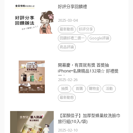
好評分享回饋禮
2025-03-04
最新動態
好評分享
回饋好禮二選一
Google評論
商品評論
開幕慶，有買就有獎 首奬抽
iPhone•名牌精品132項☆ 好禮奬
不完
2025-02-26
抽獎
首購
購物金
活動
最新動態
【潔顏佳子】加厚型蜂巢紋洗臉巾
旅行組(10入/袋)
2025-02-10