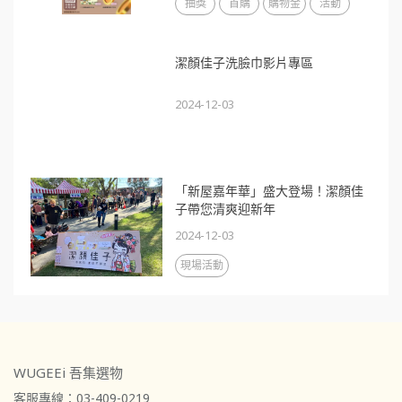
抽獎
首購
購物金
活動
潔顏佳子洗臉巾影片專區
2024-12-03
「新屋嘉年華」盛大登場！潔顏佳
子帶您清爽迎新年
2024-12-03
現場活動
WUGEEi 吾集選物
客服專線：03-409-0219