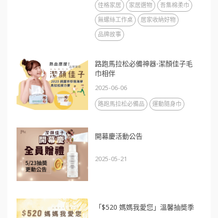
佳格家居
家居選物
吾集棉柔巾
無螺絲工作桌
居家收納好物
品牌故事
路跑馬拉松必備神器-潔顏佳子毛
巾相伴
2025-06-06
路跑馬拉松必備品
運動隨身巾
開幕慶活動公告
2025-05-21
「$520 媽媽我愛您」溫馨抽奬季