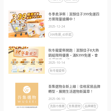
冬季柔淨祭｜潔顏佳子399免運四
方案限量搶購中！
2025-12-24
399免運_43折起
秋冬寵愛祭開跑｜潔顏佳子8大熱
銷組限時優惠・滿$399免運・會
員價再享88折
2025-10-14
秋冬寵愛祭
吾集選物全新上線｜佳格家居品牌
轉型，展開生活選物新篇章！
2025-06-10
洗臉巾推薦
吾集選物
品牌轉型