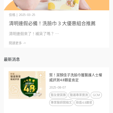
佳格 | 2025-03-25
清明連假必備！洗臉巾 3 大優惠組合推薦
清明連假來了！補貨了嗎？ ⋯
閱讀更多 ->
最新消息
賀！潔顏佳子洗臉巾獲醫護人士權
威評測4.8顆星肯定
2025-08-07
醫友健賞團
醫護專業實測
GCM
專業醫師開箱文
綠盾4.8顆星