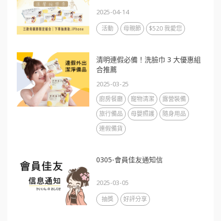
2025-04-14
活動
母親節
$520 我愛您
清明連假必備！洗臉巾 3 大優惠組
合推薦
2025-03-25
廚房餐廳
寵物清潔
露營裝備
旅行備品
母嬰照護
隨身用品
連假備貨
0305-會員佳友通知信
2025-03-05
抽獎
好評分享