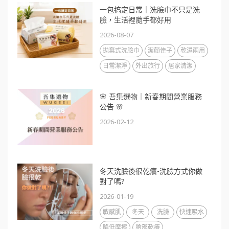
一包搞定日常｜洗臉巾不只是洗
臉，生活裡隨手都好用
2026-08-07
拋棄式洗臉巾
潔顏佳子
乾濕兩用
日常潔淨
外出旅行
居家清潔
🌸 吾集選物｜新春期間營業服務
公告 🌸
2026-02-12
冬天洗臉後很乾癢-洗臉方式你做
對了嗎?
2026-01-19
敏感肌
冬天
洗臉
快速吸水
降低摩擦
臉部乾癢