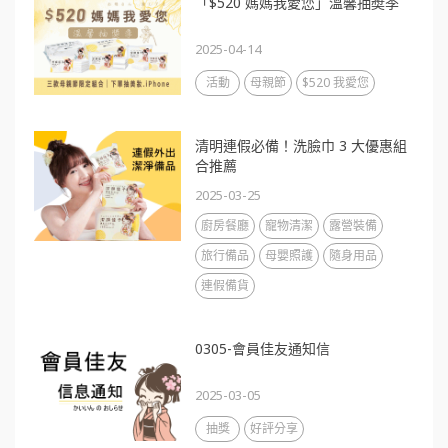
「$520 媽媽我愛您」溫馨抽奬季
2025-04-14
活動
母親節
$520 我愛您
清明連假必備！洗臉巾 3 大優惠組
合推薦
2025-03-25
廚房餐廳
寵物清潔
露營裝備
旅行備品
母嬰照護
隨身用品
連假備貨
0305-會員佳友通知信
2025-03-05
抽獎
好評分享