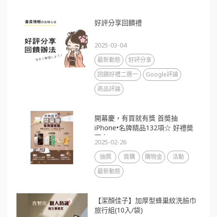
好評分享回饋禮
2025-03-04
最新動態
好評分享
回饋好禮二選一
Google評論
商品評論
開幕慶，有買就有獎 首奬抽
iPhone•名牌精品132項☆ 好禮奬
不完
2025-02-26
抽獎
首購
購物金
活動
最新動態
【潔顏佳子】加厚型蜂巢紋洗臉巾
旅行組(10入/袋)