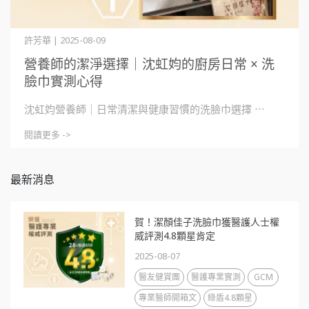
許芳華 | 2025-08-09
營養師的潔淨選擇｜沈虹㚬的廚房日常 × 洗
臉巾實測心得
沈虹㚬營養師｜日常清潔與健康習慣的洗臉巾選擇 ⋯
閱讀更多 ->
最新消息
賀！潔顏佳子洗臉巾獲醫護人士權
威評測4.8顆星肯定
2025-08-07
醫友健賞團
醫護專業實測
GCM
專業醫師開箱文
綠盾4.8顆星