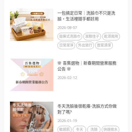
一包搞定日常｜洗臉巾不只是洗
臉，生活裡隨手都好用
2026-08-07
拋棄式洗臉巾
潔顏佳子
乾濕兩用
日常潔淨
外出旅行
居家清潔
🌸 吾集選物｜新春期間營業服務
公告 🌸
2026-02-12
冬天洗臉後很乾癢-洗臉方式你做
對了嗎?
2026-01-19
敏感肌
冬天
洗臉
快速吸水