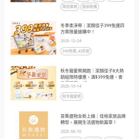
降低摩擦
臉部乾癢
冬季柔淨祭｜潔顏佳子399免運四
方案限量搶購中！
2025-12-24
399免運_43折起
秋冬寵愛祭開跑｜潔顏佳子8大熱
銷組限時優惠・滿$399免運・會
員價再享88折
2025-10-14
秋冬寵愛祭
吾集選物全新上線｜佳格家居品牌
轉型，展開生活選物新篇章！
2025-06-10