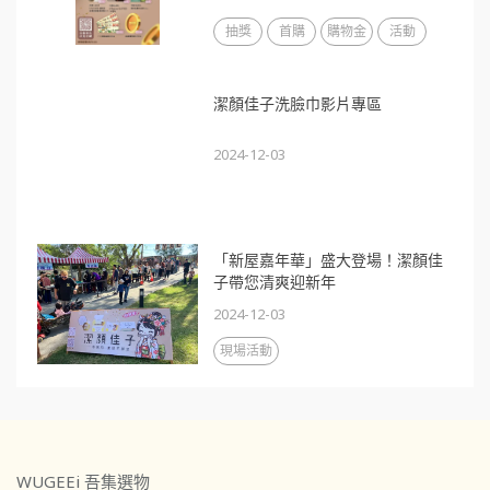
抽獎
首購
購物金
活動
潔顏佳子洗臉巾影片專區
2024-12-03
「新屋嘉年華」盛大登場！潔顏佳
子帶您清爽迎新年
2024-12-03
現場活動
WUGEEi 吾集選物