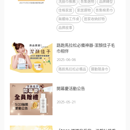
洗臉巾推薦
吾集選物
品牌轉型
佳格家居
家居選物
吾集棉柔巾
無螺絲工作桌
居家收納好物
品牌故事
路跑馬拉松必備神器-潔顏佳子毛
巾相伴
2025-06-06
路跑馬拉松必備品
運動隨身巾
開幕慶活動公告
2025-05-21