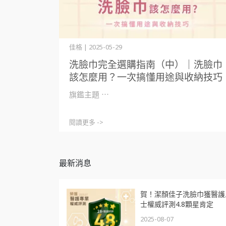
佳格 | 2025-05-29
洗臉巾完全選購指南（中）｜洗臉巾
該怎麼用？一次搞懂用途與收納技巧
旗鑑主題 ⋯
閱讀更多 ->
最新消息
賀！潔顏佳子洗臉巾獲醫護
士權威評測4.8顆星肯定
2025-08-07