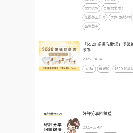
家居選物
吾集棉柔巾
無螺絲工作桌
居家收納好物
品牌故事
「$520 媽媽我愛您」溫馨
奬季
2025-04-14
活動
母親節
$520 我愛
好評分享回饋禮
2025-03-04