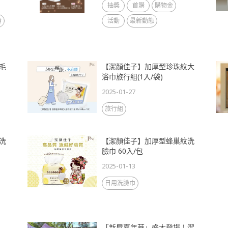
抽獎
首購
購物金
論
活動
最新動態
毛
【潔顏佳子】加厚型珍珠紋大
浴巾旅行組(1入/袋)
2025-01-27
旅行組
洗
【潔顏佳子】加厚型蜂巢紋洗
臉巾 60入/包
2025-01-13
日用洗臉巾
「新屋嘉年華」盛大登場！潔