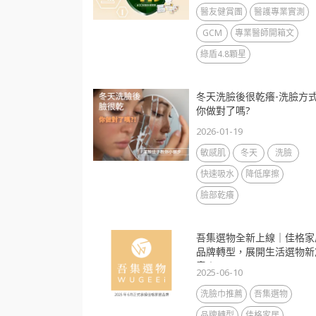
醫友健賞團
醫護專業實測
GCM
專業醫師開箱文
綠盾4.8顆星
冬天洗臉後很乾癢-洗臉方
你做對了嗎?
2026-01-19
敏感肌
冬天
洗臉
快速吸水
降低摩擦
臉部乾癢
吾集選物全新上線｜佳格家
品牌轉型，展開生活選物新
章！
2025-06-10
洗臉巾推薦
吾集選物
品牌轉型
佳格家居