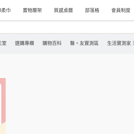
棉柔巾
置物層架
質感桌曆
部落格
會員制度
天室
選購專欄
購物百科
醫。友實測區
生活實測家｜