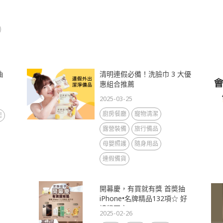
抽
清明連假必備！洗臉巾 3 大優
惠組合推薦
2025-03-25
廚房餐廳
寵物清潔
您
露營裝備
旅行備品
母嬰照護
隨身用品
連假備貨
開幕慶，有買就有獎 首奬抽
iPhone•名牌精品132項☆ 好
禮奬不完
2025-02-26