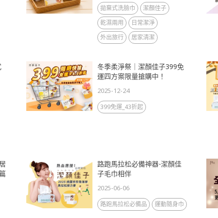
拋棄式洗臉巾
潔顏佳子
乾濕兩用
日常潔淨
外出旅行
居家清潔
式
冬季柔淨祭｜潔顏佳子399免
運四方案限量搶購中！
2025-12-24
399免運_43折起
居
路跑馬拉松必備神器-潔顏佳
篇
子毛巾相伴
2025-06-06
路跑馬拉松必備品
運動隨身巾