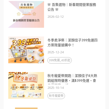
🌸 吾集選物｜新春期間營業服務
公告 🌸
2026-02-12
冬季柔淨祭｜潔顏佳子399免運四
方案限量搶購中！
2025-12-24
399免運_43折起
秋冬寵愛祭開跑｜潔顏佳子8大熱
銷組限時優惠・滿$399免運・會
員價再享88折
2025-10-14
秋冬寵愛祭