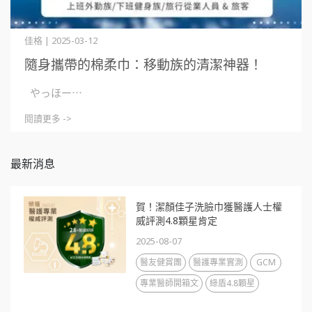
佳格 | 2025-03-12
隨身攜帶的棉柔巾：移動族的清潔神器！
やっほー⋯
閱讀更多 ->
最新消息
賀！潔顏佳子洗臉巾獲醫護人士權
威評測4.8顆星肯定
2025-08-07
醫友健賞團
醫護專業實測
GCM
專業醫師開箱文
綠盾4.8顆星