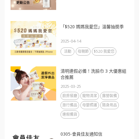
「$520 媽媽我愛您」溫馨抽奬季
2025-04-14
活動
母親節
$520 我愛您
清明連假必備！洗臉巾 3 大優惠組
合推薦
2025-03-25
廚房餐廳
寵物清潔
露營裝備
旅行備品
母嬰照護
隨身用品
連假備貨
0305-會員佳友通知信