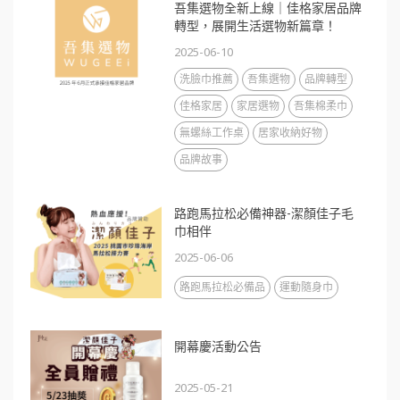
吾集選物全新上線｜佳格家居品牌
轉型，展開生活選物新篇章！
2025-06-10
洗臉巾推薦
吾集選物
品牌轉型
佳格家居
家居選物
吾集棉柔巾
無螺絲工作桌
居家收納好物
品牌故事
路跑馬拉松必備神器-潔顏佳子毛
巾相伴
2025-06-06
路跑馬拉松必備品
運動隨身巾
開幕慶活動公告
2025-05-21