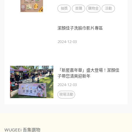
抽獎
首購
購物金
活動
潔顏佳子洗臉巾影片專區
2024-12-03
「新屋嘉年華」盛大登場！潔顏佳
子帶您清爽迎新年
2024-12-03
現場活動
WUGEEi 吾集選物