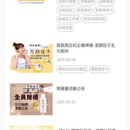
洗臉巾推薦
吾集選物
品牌轉型
佳格家居
家居選物
吾集棉柔巾
無螺絲工作桌
居家收納好物
品牌故事
路跑馬拉松必備神器-潔顏佳子毛
巾相伴
2025-06-06
路跑馬拉松必備品
運動隨身巾
開幕慶活動公告
2025-05-21