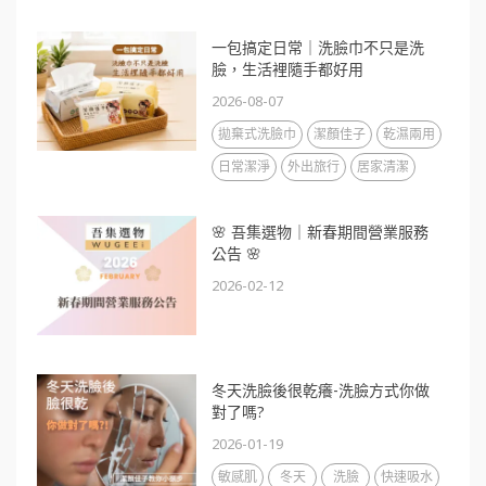
一包搞定日常｜洗臉巾不只是洗
臉，生活裡隨手都好用
2026-08-07
拋棄式洗臉巾
潔顏佳子
乾濕兩用
日常潔淨
外出旅行
居家清潔
🌸 吾集選物｜新春期間營業服務
公告 🌸
2026-02-12
冬天洗臉後很乾癢-洗臉方式你做
對了嗎?
2026-01-19
敏感肌
冬天
洗臉
快速吸水