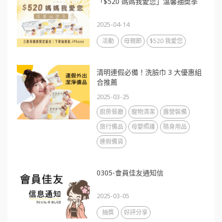
「$520 媽媽我愛您」溫馨抽奬季
2025-04-14
活動
母親節
$520 我愛您
清明連假必備！洗臉巾 3 大優惠組
合推薦
2025-03-25
廚房餐廳
寵物清潔
露營裝備
旅行備品
母嬰照護
隨身用品
連假備貨
0305-會員佳友通知信
2025-03-05
抽獎
好評分享