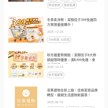
降低摩擦
臉部乾癢
冬季柔淨祭｜潔顏佳子399免運四
方案限量搶購中！
2025-12-24
399免運_43折起
秋冬寵愛祭開跑｜潔顏佳子8大熱
銷組限時優惠・滿$399免運・會
員價再享88折
2025-10-14
秋冬寵愛祭
吾集選物全新上線｜佳格家居品牌
轉型，展開生活選物新篇章！
2025-06-10