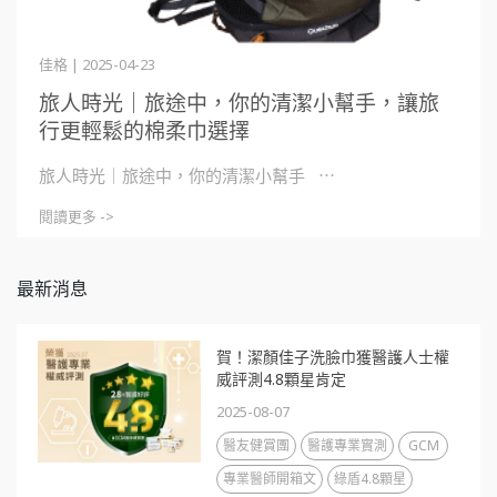
佳格 | 2025-04-23
旅人時光｜旅途中，你的清潔小幫手，讓旅
行更輕鬆的棉柔巾選擇
旅人時光｜旅途中，你的清潔小幫手 ⋯
閱讀更多 ->
最新消息
賀！潔顏佳子洗臉巾獲醫護人士權
威評測4.8顆星肯定
2025-08-07
醫友健賞團
醫護專業實測
GCM
專業醫師開箱文
綠盾4.8顆星