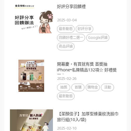
好評分享回饋禮
2025-03-04
最新動態
好評分享
回饋好禮二選一
Google評論
商品評論
開幕慶，有買就有獎 首奬抽
iPhone•名牌精品132項☆ 好禮奬
不完
2025-02-26
抽獎
首購
購物金
活動
最新動態
【潔顏佳子】加厚型蜂巢紋洗臉巾
旅行組(10入/袋)
2025-02-10