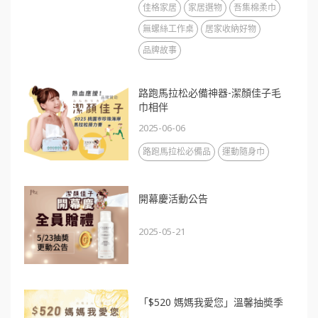
佳格家居
家居選物
吾集棉柔巾
無螺絲工作桌
居家收納好物
品牌故事
路跑馬拉松必備神器-潔顏佳子毛
巾相伴
2025-06-06
路跑馬拉松必備品
運動隨身巾
開幕慶活動公告
2025-05-21
「$520 媽媽我愛您」溫馨抽奬季