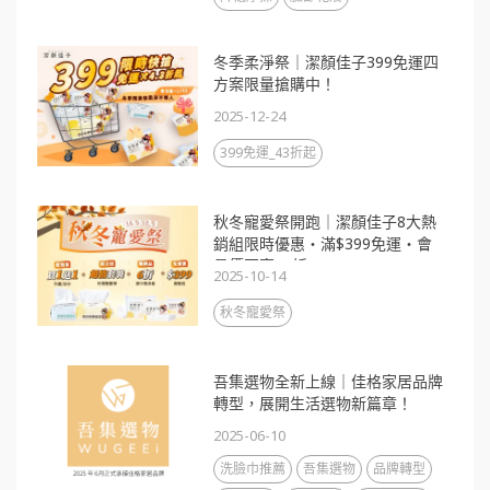
冬季柔淨祭｜潔顏佳子399免運四
方案限量搶購中！
2025-12-24
399免運_43折起
秋冬寵愛祭開跑｜潔顏佳子8大熱
銷組限時優惠・滿$399免運・會
員價再享88折
2025-10-14
秋冬寵愛祭
吾集選物全新上線｜佳格家居品牌
轉型，展開生活選物新篇章！
2025-06-10
洗臉巾推薦
吾集選物
品牌轉型