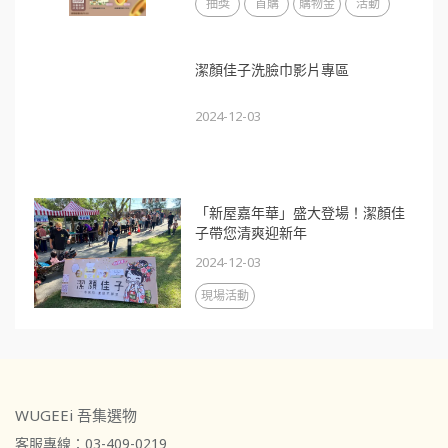
抽獎
首購
購物金
活動
潔顏佳子洗臉巾影片專區
2024-12-03
「新屋嘉年華」盛大登場！潔顏佳
子帶您清爽迎新年
2024-12-03
現場活動
WUGEEi 吾集選物
客服專線：03-409-0219