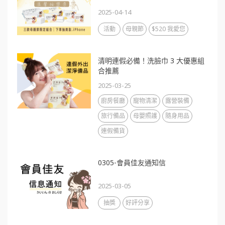
2025-04-14
活動
母親節
$520 我愛您
清明連假必備！洗臉巾 3 大優惠組
合推薦
2025-03-25
廚房餐廳
寵物清潔
露營裝備
旅行備品
母嬰照護
隨身用品
連假備貨
0305-會員佳友通知信
2025-03-05
抽獎
好評分享