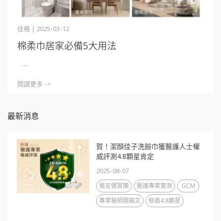
佳格 | 2025-03-12
棉柔巾居家必備5大用法
⋯
閱讀更多 ->
最新消息
賀！潔顏佳子洗臉巾獲醫護人士權
威評測4.8顆星肯定
2025-08-07
醫友健賞團
醫護專業實測
GCM
專業醫師開箱文
綠盾4.8顆星