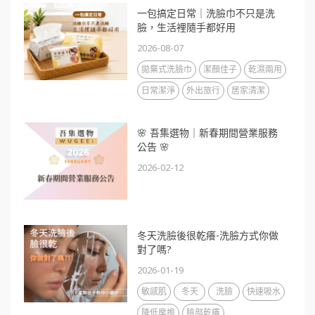
一包搞定日常｜洗臉巾不只是洗
臉，生活裡隨手都好用
2026-08-07
拋棄式洗臉巾
潔顏佳子
乾濕兩用
日常潔淨
外出旅行
居家清潔
🌸 吾集選物｜新春期間營業服務
公告 🌸
2026-02-12
冬天洗臉後很乾癢-洗臉方式你做
對了嗎?
2026-01-19
敏感肌
冬天
洗臉
快速吸水
降低摩擦
臉部乾癢