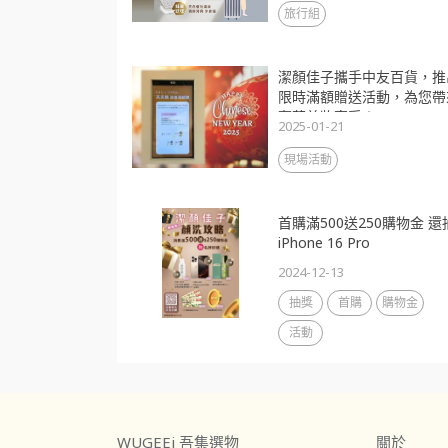
旅行組
潔顏佳子攜手中友百貨，推
限時滿額贈送活動，為您帶
奢華美妝享受！
2025-01-21
現場活動
首購滿500送250購物金 還
iPhone 16 Pro
2024-12-13
抽獎
首購
購物金
活動
WUGEEi 吾集選物
關於