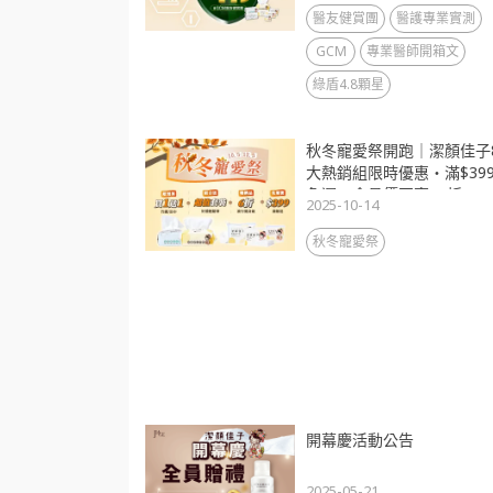
醫友健賞團
醫護專業實測
GCM
專業醫師開箱文
綠盾4.8顆星
秋冬寵愛祭開跑｜潔顏佳子
大熱銷組限時優惠・滿$39
免運・會員價再享88折
2025-10-14
秋冬寵愛祭
開幕慶活動公告
2025-05-21