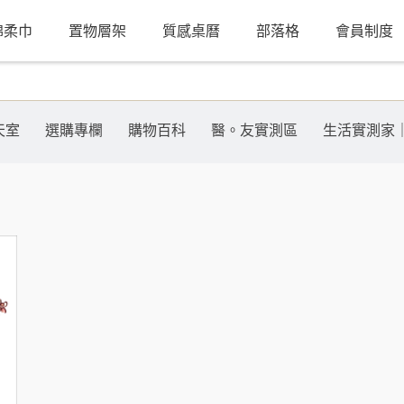
棉柔巾
置物層架
質感桌曆
部落格
會員制度
天室
選購專欄
購物百科
醫。友實測區
生活實測家｜