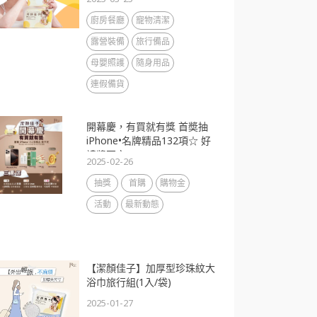
廚房餐廳
寵物清潔
露營裝備
旅行備品
母嬰照護
隨身用品
連假備貨
開幕慶，有買就有獎 首奬抽
iPhone•名牌精品132項☆ 好
禮奬不完
2025-02-26
抽獎
首購
購物金
活動
最新動態
【潔顏佳子】加厚型珍珠紋大
浴巾旅行組(1入/袋)
2025-01-27