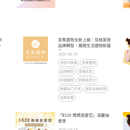
8
吾集選物全新上線｜佳格家居
9
品牌轉型，展開生活選物新篇
章！
2025-06-10
洗臉巾推薦
吾集選物
品牌轉型
佳格家居
家居選物
吾集棉柔巾
無螺絲工作桌
居家收納好物
品牌故事
「$520 媽媽我愛您」溫馨抽
奬季
2025-04-14