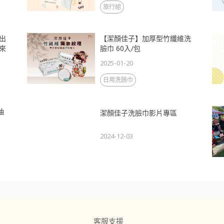
旅行組
出
【潔顏佳子】加厚型竹纖維洗
來
臉巾 60入/包
2025-01-20
日用洗臉巾
抽
潔顏佳子洗臉巾影片專區
2024-12-03
客服支援