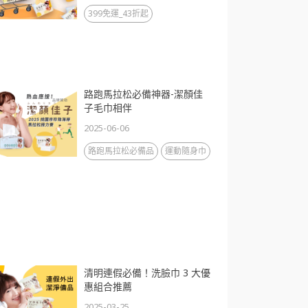
399免運_43折起
路跑馬拉松必備神器-潔顏佳
子毛巾相伴
2025-06-06
路跑馬拉松必備品
運動隨身巾
清明連假必備！洗臉巾 3 大優
惠組合推薦
2025-03-25