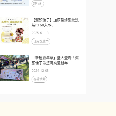
旅行組
【潔顏佳子】加厚型蜂巢紋洗
臉巾 60入/包
2025-01-13
日用洗臉巾
「新屋嘉年華」盛大登場！潔
顏佳子帶您清爽迎新年
2024-12-03
現場活動