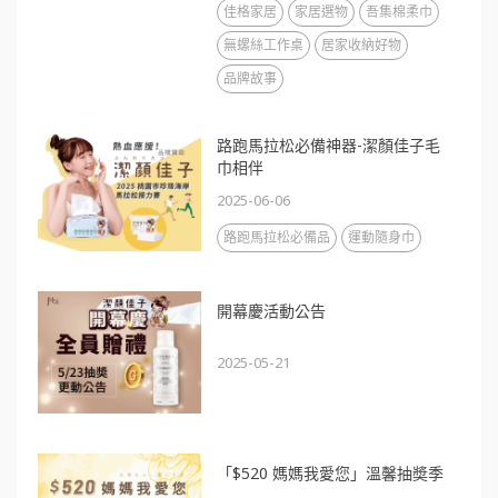
佳格家居
家居選物
吾集棉柔巾
無螺絲工作桌
居家收納好物
品牌故事
路跑馬拉松必備神器-潔顏佳子毛
巾相伴
2025-06-06
路跑馬拉松必備品
運動隨身巾
開幕慶活動公告
2025-05-21
「$520 媽媽我愛您」溫馨抽奬季