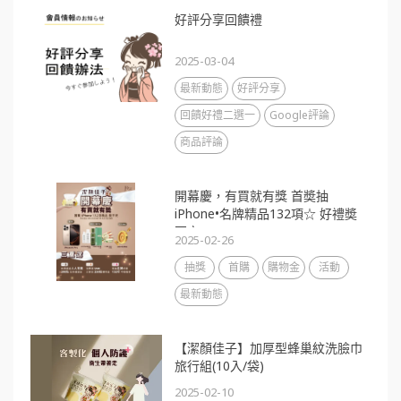
好評分享回饋禮
2025-03-04
最新動態
好評分享
回饋好禮二選一
Google評論
商品評論
開幕慶，有買就有獎 首奬抽
iPhone•名牌精品132項☆ 好禮奬
不完
2025-02-26
抽獎
首購
購物金
活動
最新動態
【潔顏佳子】加厚型蜂巢紋洗臉巾
旅行組(10入/袋)
2025-02-10