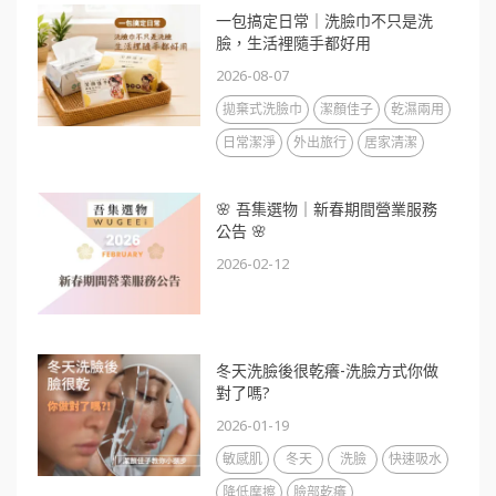
一包搞定日常｜洗臉巾不只是洗
臉，生活裡隨手都好用
2026-08-07
拋棄式洗臉巾
潔顏佳子
乾濕兩用
日常潔淨
外出旅行
居家清潔
🌸 吾集選物｜新春期間營業服務
公告 🌸
2026-02-12
冬天洗臉後很乾癢-洗臉方式你做
對了嗎?
2026-01-19
敏感肌
冬天
洗臉
快速吸水
降低摩擦
臉部乾癢