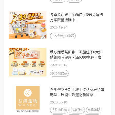
冬季柔淨祭｜潔顏佳子399免運四
方案限量搶購中！
2025-12-24
399免運_43折起
秋冬寵愛祭開跑｜潔顏佳子8大熱
銷組限時優惠・滿$399免運・會
員價再享88折
2025-10-14
秋冬寵愛祭
吾集選物全新上線｜佳格家居品牌
轉型，展開生活選物新篇章！
2025-06-10
洗臉巾推薦
吾集選物
品牌轉型