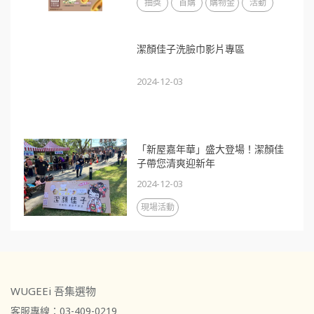
抽獎
首購
購物金
活動
潔顏佳子洗臉巾影片專區
2024-12-03
「新屋嘉年華」盛大登場！潔顏佳
子帶您清爽迎新年
2024-12-03
現場活動
WUGEEi 吾集選物
客服專線：03-409-0219