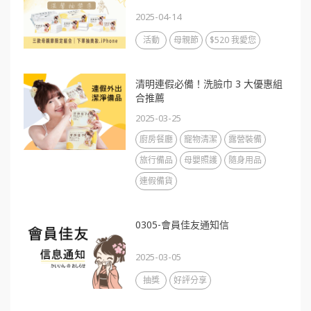
2025-04-14
活動
母親節
$520 我愛您
清明連假必備！洗臉巾 3 大優惠組
合推薦
2025-03-25
廚房餐廳
寵物清潔
露營裝備
旅行備品
母嬰照護
隨身用品
連假備貨
0305-會員佳友通知信
2025-03-05
抽獎
好評分享