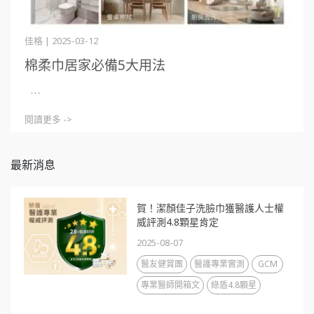
佳格 | 2025-03-12
棉柔巾居家必備5大用法
⋯
閱讀更多 ->
最新消息
賀！潔顏佳子洗臉巾獲醫護人士權
威評測4.8顆星肯定
2025-08-07
醫友健賞團
醫護專業實測
GCM
專業醫師開箱文
綠盾4.8顆星